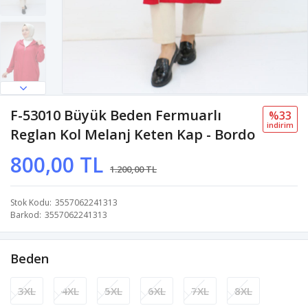
F-53010 Büyük Beden Fermuarlı
%33
i̇ndi̇ri̇m
Reglan Kol Melanj Keten Kap - Bordo
800,00 TL
1.200,00 TL
Stok Kodu
3557062241313
Barkod
3557062241313
Beden
3XL
4XL
5XL
6XL
7XL
8XL