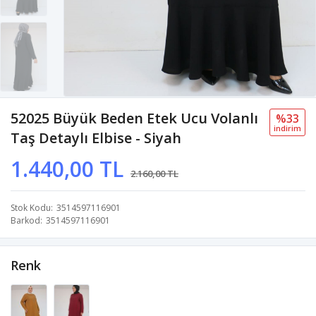
52025 Büyük Beden Etek Ucu Volanlı
%33
i̇ndi̇ri̇m
Taş Detaylı Elbise - Siyah
1.440,00 TL
2.160,00 TL
Stok Kodu
3514597116901
Barkod
3514597116901
Renk