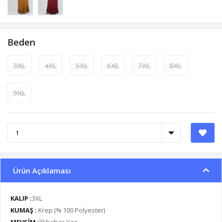
Beden
3XL
4XL
5XL
6XL
7XL
8XL
9XL
Ürün Açıklaması
KALIP :
3XL
KUMAŞ :
Krep (% 100 Polyester)