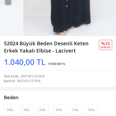
52024 Büyük Beden Desenli Keten
%33
i̇ndi̇ri̇m
Erkek Yakalı Elbise - Lacivert
1.040,00 TL
1.560,00 TL
Stok Kodu
3557471127418
Barkod
3557471127418
Beden
3XL
4XL
5XL
6XL
7XL
8XL