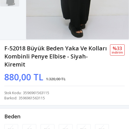
F-52018 Büyük Beden Yaka Ve Kolları
%33
i̇ndi̇ri̇m
Kombinli Penye Elbise - Siyah-
Kiremit
880,00 TL
1.320,00 TL
Stok Kodu
3596961563115
Barkod
3596961563115
Beden