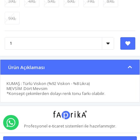
3XL
4XL
5XL
6XL
7XL
8XL
9XL
Ürün Açıklaması
KUMAŞ : Türlü Viskon (%92 Viskon - %8 Likra)
MEVSİM :Dört Mevsim
*Konsept çekimlerden dolayı renk tonu farkı olabilir.
WHATSAPP İLE SİPARİŞ VER
Profesyonel
e-ticaret
sistemleri ile hazırlanmıştır.