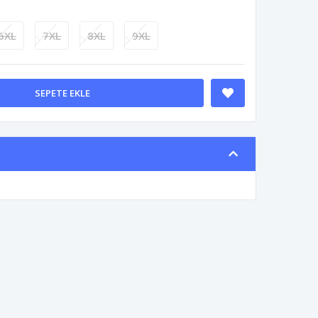
6XL
7XL
8XL
9XL
SEPETE EKLE