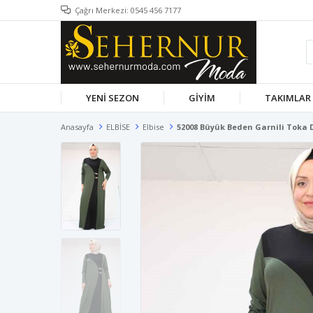
Çağrı Merkezi: 0545 456 7177
YENİ SEZON
GİYİM
TAKIMLAR
Anasayfa
ELBİSE
Elbise
52008 Büyük Beden Garnili Toka D