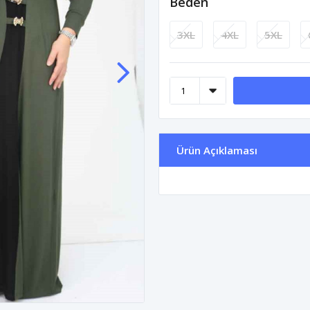
Beden
3XL
4XL
5XL
Ürün Açıklaması