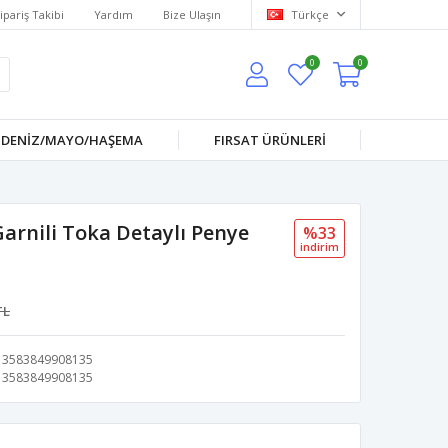
ipariş Takibi
Yardım
Bize Ulaşın
Türkçe
0
0
DENİZ/MAYO/HAŞEMA
FIRSAT ÜRÜNLERİ
arnili Toka Detaylı Penye
%33
i̇ndi̇ri̇m
TL
3583849908135
3583849908135