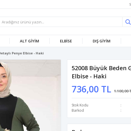
S
ALT GİYİM
ELBİSE
DIŞ GİYİM
etaylı Penye Elbise - Haki
52008 Büyük Beden G
Elbise - Haki
736,00 TL
1.100,00 
Stok Kodu
Barkod