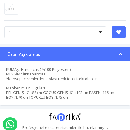
9XL
Ürün Açıklaması
KUMAŞ : Bürümcük ( %100 Polyester )
MEVSİM : İlkbahar/Yaz
*Konsept çekimlerden dolayı renk tonu farkı olabilir.
Mankenimizin Ölçüleri
BEL GENİŞLİĞİ :
88 cm
GÖĞÜS GENİŞLİĞİ :
103 cm
BASEN :
116 cm
BOY :
1.70 cm
TOPUKLU BOY :
1.75 cm
WHATSAPP İLE SİPARİŞ VER
Profesyonel
e-ticaret
sistemleri ile hazırlanmıştır.