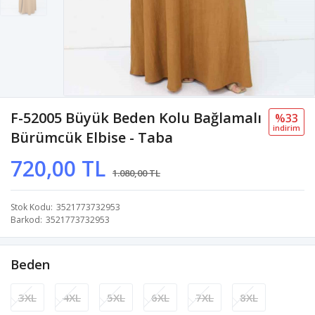
F-52005 Büyük Beden Kolu Bağlamalı
%33
i̇ndi̇ri̇m
Bürümcük Elbise - Taba
720,00 TL
1.080,00 TL
Stok Kodu
3521773732953
Barkod
3521773732953
Beden
3XL
4XL
5XL
6XL
7XL
8XL