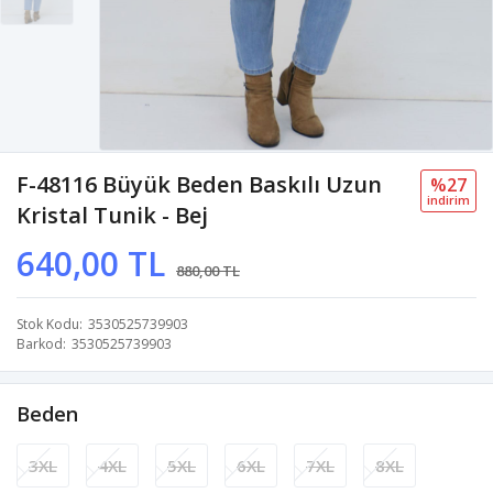
F-48116 Büyük Beden Baskılı Uzun
%27
i̇ndi̇ri̇m
Kristal Tunik - Bej
640,00 TL
880,00 TL
Stok Kodu
3530525739903
Barkod
3530525739903
Beden
3XL
4XL
5XL
6XL
7XL
8XL