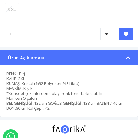
9XL
Ürün Açıklaması
RENK : Bej
KALIP :3XL
KUMAŞ :Kristal (%92 Polyester %8 Likra)
MEVSİM :Kışlık
*Konsept çekimlerden dolayı renk tonu farkı olabilir.
Manken Ölçüleri
BEL GENİŞLİĞİ :132 cm
GÖĞÜS GENİŞLİĞİ :138 cm
BASEN :140 cm
BOY :90
cm Kol Çapı : 42
WHATSAPP İLE SİPARİŞ VER