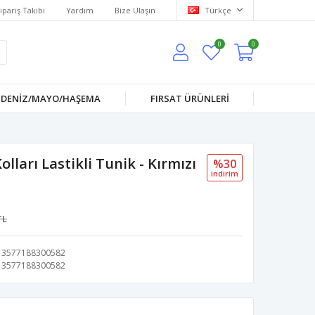
ipariş Takibi
Yardım
Bize Ulaşın
Türkçe
0
0
DENİZ/MAYO/HAŞEMA
FIRSAT ÜRÜNLERİ
ları Lastikli Tunik - Kırmızı
%30
i̇ndi̇ri̇m
TL
3577188300582
3577188300582