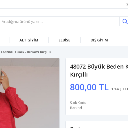
S
ALT GİYİM
ELBİSE
DIŞ GİYİM
astikli Tunik - Kırmızı Kırçıllı
48072 Büyük Beden Kol
Kırçıllı
800,00 TL
1.140,00 
Stok Kodu
Barkod