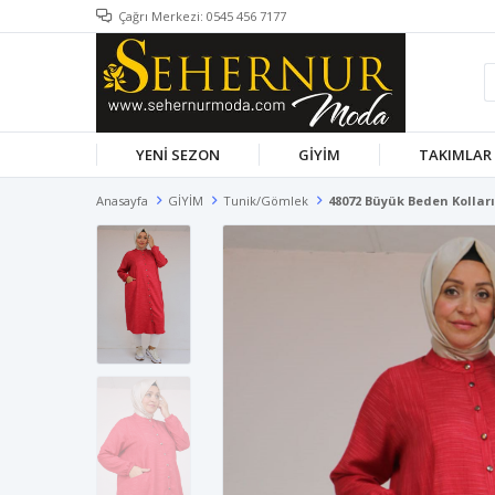
Çağrı Merkezi: 0545 456 7177
YENİ SEZON
GİYİM
TAKIMLAR
Anasayfa
GİYİM
Tunik/Gömlek
48072 Büyük Beden Kolları L