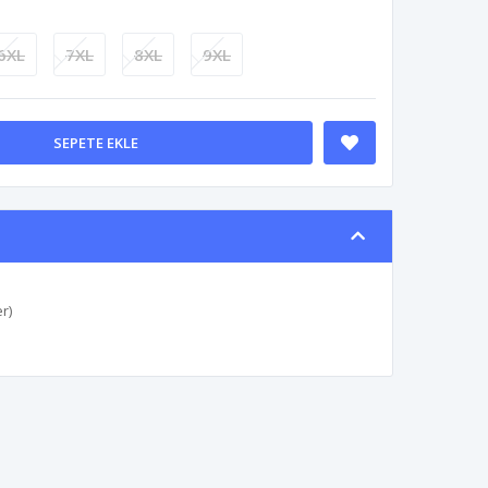
6XL
7XL
8XL
9XL
SEPETE EKLE
r)