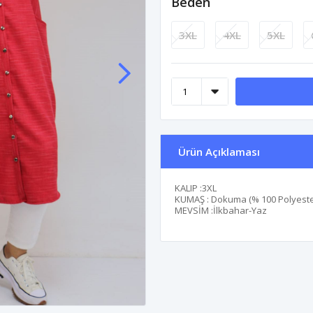
Beden
3XL
4XL
5XL
Ürün Açıklaması
KALIP :3XL
KUMAŞ : Dokuma (% 100 Polyeste
MEVSİM :İlkbahar-Yaz