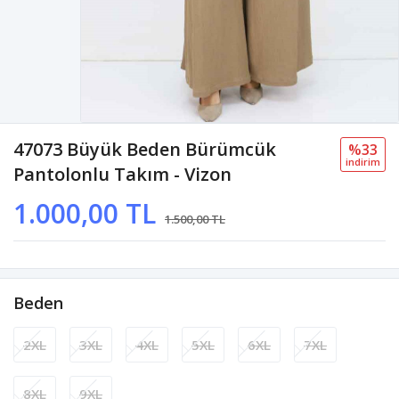
47073 Büyük Beden Bürümcük
%33
i̇ndi̇ri̇m
Pantolonlu Takım - Vizon
1.000,00 TL
1.500,00 TL
Beden
2XL
3XL
4XL
5XL
6XL
7XL
8XL
9XL