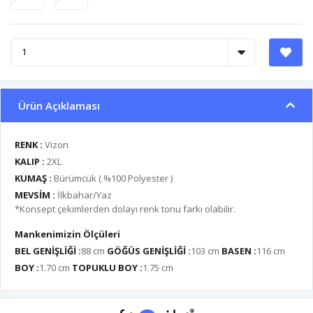
Ürün Açıklaması
RENK :
Vizon
KALIP :
2XL
KUMAŞ :
Bürümcük ( %100 Polyester )
MEVSİM :
İlkbahar/Yaz
*Konsept çekimlerden dolayı renk tonu farkı olabilir.
Mankenimizin Ölçüleri
BEL GENİŞLİĞİ :
88 cm
GÖĞÜS GENİŞLİĞİ :
103 cm
BASEN :
116 cm
BOY :
1.70 cm
TOPUKLU BOY :
1.75 cm