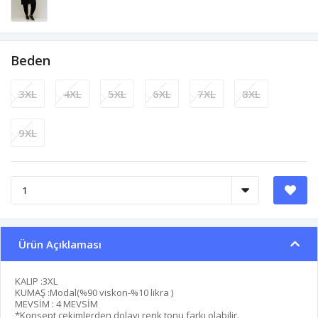
Beden
3XL
4XL
5XL
6XL
7XL
8XL
9XL
Ürün Açıklaması
KALIP :3XL
KUMAŞ :Modal(%90 viskon-%10 likra )
MEVSİM : 4 MEVSİM
*Konsept çekimlerden dolayı renk tonu farkı olabilir.