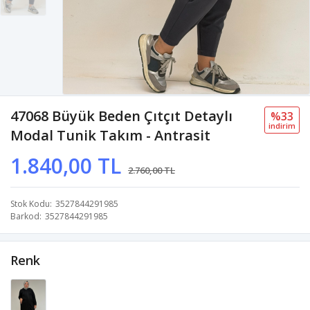
47068 Büyük Beden Çıtçıt Detaylı
%33
i̇ndi̇ri̇m
Modal Tunik Takım - Antrasit
1.840,00 TL
2.760,00 TL
Stok Kodu
3527844291985
Barkod
3527844291985
Renk