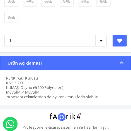
3XL
4XL
5XL
6XL
7XL
8XL
9XL
Ürün Açıklaması
RENK : Gül Kurusu
KALIP :2XL
KUMAŞ :Osyho (%100 Polyester )
MEVSİM :4 MEVSİM
*Konsept çekimlerden dolayı renk tonu farkı olabilir.
WHATSAPP İLE SİPARİŞ VER
Profesyonel
e-ticaret
sistemleri ile hazırlanmıştır.