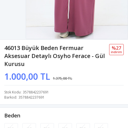
46013 Büyük Beden Fermuar
%27
i̇ndi̇ri̇m
Aksesuar Detaylı Osyho Ferace - Gül
Kurusu
1.000,00 TL
1.375,00 TL
Stok Kodu
3578842237691
Barkod
3578842237691
Beden