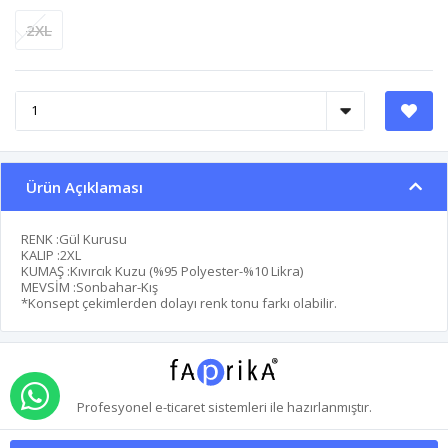
2XL
Ürün Açıklaması
RENK :Gül Kurusu
KALIP :2XL
KUMAŞ :Kıvırcık Kuzu (%95 Polyester-%10 Likra)
MEVSİM :Sonbahar-Kış
*Konsept çekimlerden dolayı renk tonu farkı olabilir.
WHATSAPP İLE SİPARİŞ VER
Profesyonel
e-ticaret
sistemleri ile hazırlanmıştır.