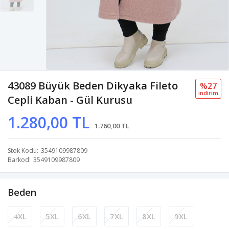
43089 Büyük Beden Dikyaka Fileto
%27
i̇ndi̇ri̇m
Cepli Kaban - Gül Kurusu
1.280,00 TL
1.760,00 TL
Stok Kodu
3549109987809
Barkod
3549109987809
Beden
4XL
5XL
6XL
7XL
8XL
9XL