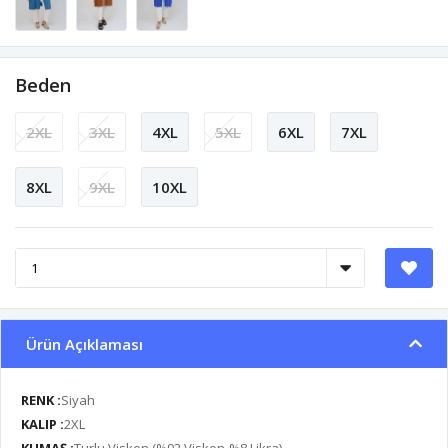
Beden
2XL
3XL
4XL
5XL
6XL
7XL
8XL
9XL
10XL
Ürün Açıklaması
RENK :
Siyah
KALIP :
2XL