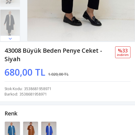
43008 Büyük Beden Penye Ceket -
%33
i̇ndi̇ri̇m
Siyah
680,00 TL
1.020,00 TL
Stok Kodu
3538681958971
Barkod
3538681958971
Renk