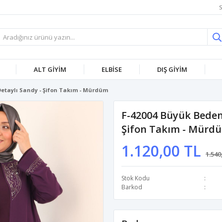
S
ALT GİYİM
ELBİSE
DIŞ GİYİM
Detaylı Sandy - Şifon Takım - Mürdüm
F-42004 Büyük Beden
Şifon Takım - Mürd
1.120,00 TL
1.540
Stok Kodu
Barkod