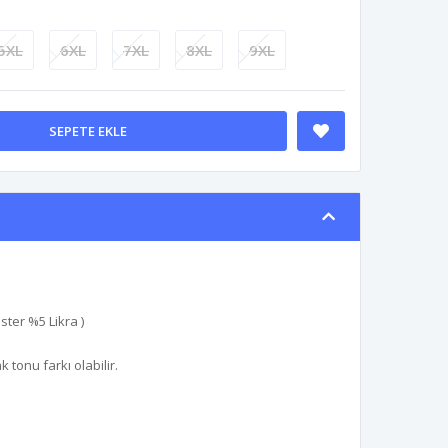
5XL
6XL
7XL
8XL
9XL
SEPETE EKLE
ter %5 Likra )
tonu farkı olabilir.