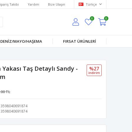
ipariş Takibi
Yardım
Bize Ulaşın
Türkçe
0
0
DENİZ/MAYO/HAŞEMA
FIRSAT ÜRÜNLERİ
 Yakası Taş Detaylı Sandy -
%27
i̇ndi̇ri̇m
üm
,00 TL
3598040691874
3598040691874