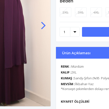
Beden
2XL
3XL
4XL
Ürün Açıklaması
RENK :
Mürdüm
KALIP :
2XL
KUMAŞ :
Sandy-Şifon (%95 Polyes
MEVSİM :
İlkbahar-Yaz
*Konsept çekimlerden dolayı renk 
KIYAFET ÖLÇÜLERİ