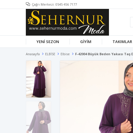
Çağrı Merkezi: 0545 456 7177
YENİ SEZON
GİYİM
TAKIMLAR
Anasayfa
ELBİSE
Elbise
F-42004 Büyük Beden Yakası Taş 