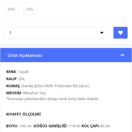
8XL
9XL
Ürün Açıklaması
RENK :
Siyah
KALIP :
2XL
KUMAŞ :
Sandy-Şifon (%95 Polyester %5 Likra )
MEVSİM :
İlkbahar-Yaz
*Konsept çekimlerden dolayı renk tonu farkı olabilir.
KIYAFET ÖLÇÜLERİ
BOYU :
143
cm
GÖĞÜS GENİŞLİĞİ :
114 cm
KOL ÇAPI:
40 cm