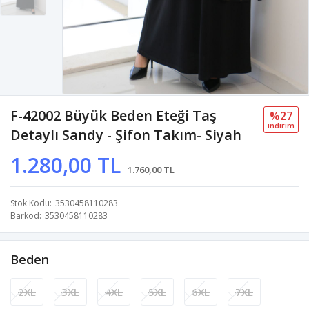
F-42002 Büyük Beden Eteği Taş
%27
i̇ndi̇ri̇m
Detaylı Sandy - Şifon Takım- Siyah
1.280,00 TL
1.760,00 TL
Stok Kodu
3530458110283
Barkod
3530458110283
Beden
2XL
3XL
4XL
5XL
6XL
7XL