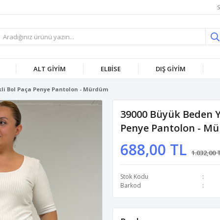
S
ALT GİYİM
ELBİSE
DIŞ GİYİM
kli Bol Paça Penye Pantolon - Mürdüm
39000 Büyük Beden Yü
Penye Pantolon - M
688,00 TL
1.032,00 
Stok Kodu
Barkod