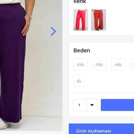
Renk
Beden
2XL
3XL
4XL
XL
Ürün Açıklaması