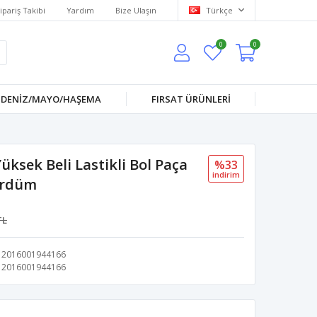
ipariş Takibi
Yardım
Bize Ulaşın
Türkçe
0
0
DENİZ/MAYO/HAŞEMA
FIRSAT ÜRÜNLERİ
ksek Beli Lastikli Bol Paça
%33
i̇ndi̇ri̇m
ürdüm
TL
2016001944166
2016001944166