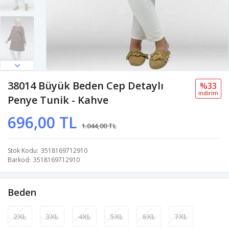
38014 Büyük Beden Cep Detaylı
%33
i̇ndi̇ri̇m
Penye Tunik - Kahve
696,00 TL
1.044,00 TL
Stok Kodu
3518169712910
Barkod
3518169712910
Beden
2XL
3XL
4XL
5XL
6XL
7XL