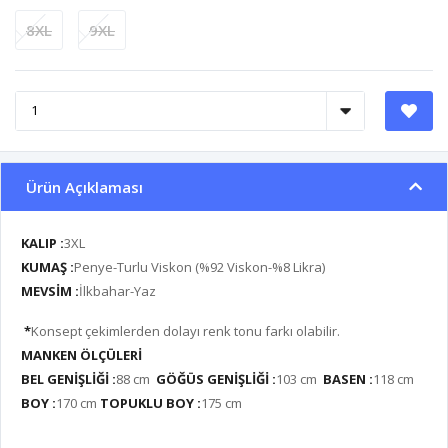
8XL
9XL
Ürün Açıklaması
KALIP :
3XL
KUMAŞ :
Penye-Turlu Viskon (%92 Viskon-%8 Likra)
MEVSİM :
İlkbahar-Yaz
*
Konsept çekimlerden dolayı renk tonu farkı olabilir.
MANKEN ÖLÇÜLERİ
BEL GENİŞLİĞİ :
88
cm
GÖĞÜS GENİŞLİĞİ :
103 cm
BASEN :
118 cm
BOY :
170 cm
TOPUKLU BOY :
175 cm