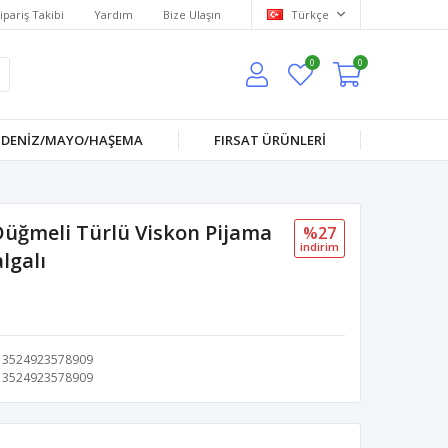
ipariş Takibi
Yardım
Bize Ulaşın
Türkçe
0
0
DENİZ/MAYO/HAŞEMA
FIRSAT ÜRÜNLERİ
üğmeli Türlü Viskon Pijama
%27
i̇ndi̇ri̇m
lgalı
3524923578909
3524923578909