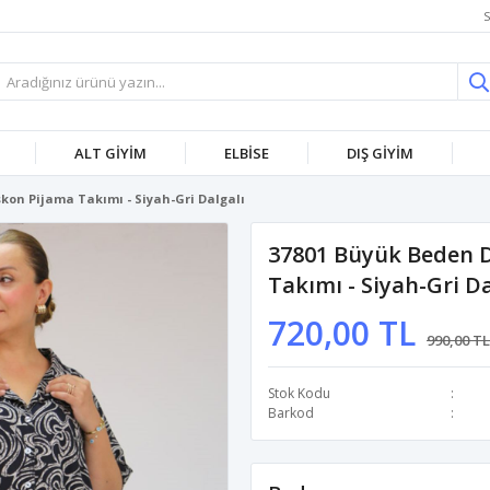
S
ALT GİYİM
ELBİSE
DIŞ GİYİM
kon Pijama Takımı - Siyah-Gri Dalgalı
37801 Büyük Beden D
Takımı - Siyah-Gri Da
720,00 TL
990,00 TL
Stok Kodu
Barkod