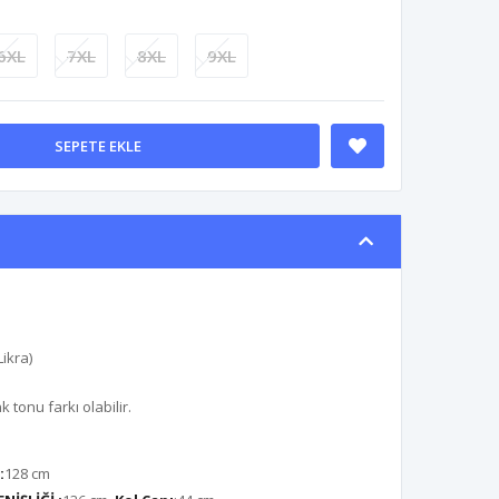
6XL
7XL
8XL
9XL
SEPETE EKLE
ikra)
tonu farkı olabilir.
:
128 cm