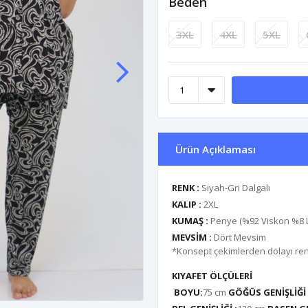
Beden
3XL
4XL
5XL
Ürün Açıklaması
RENK :
Siyah-Gri Dalgalı
KALIP :
2XL
KUMAŞ :
Penye (%92 Viskon %8 L
MEVSİM :
Dört Mevsim
*Konsept çekimlerden dolayı renk 
KIYAFET ÖLÇÜLERİ
BOYU:
75 cm
GÖĞÜS GENİŞLİĞİ 