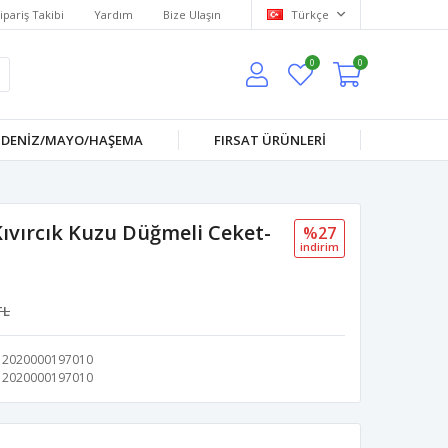
ipariş Takibi
Yardım
Bize Ulaşın
Türkçe
0
0
DENİZ/MAYO/HAŞEMA
FIRSAT ÜRÜNLERİ
ıvırcık Kuzu Düğmeli Ceket-
%27
i̇ndi̇ri̇m
TL
2020000197010
2020000197010