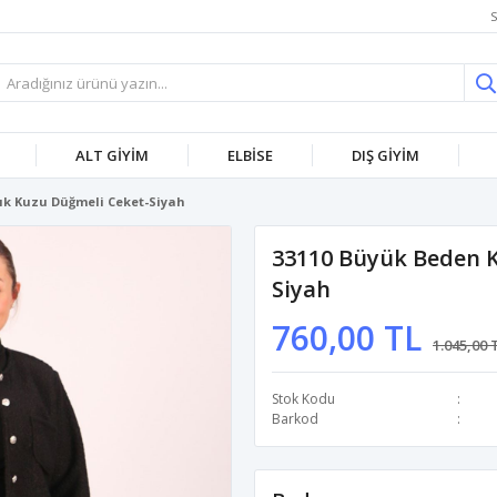
S
ALT GİYİM
ELBİSE
DIŞ GİYİM
cık Kuzu Düğmeli Ceket-Siyah
33110 Büyük Beden K
Siyah
760,00 TL
1.045,00 
Stok Kodu
Barkod