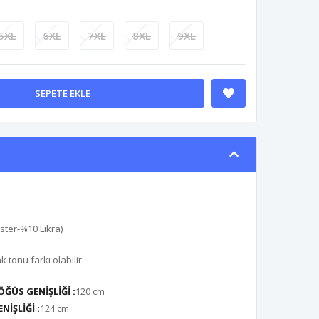
5XL
6XL
7XL
8XL
9XL
SEPETE EKLE
ster-%10 Likra)
tonu farkı olabilir.
ÖĞÜS GENİŞLİĞİ :
120 cm
NİŞLİĞİ :
124 cm