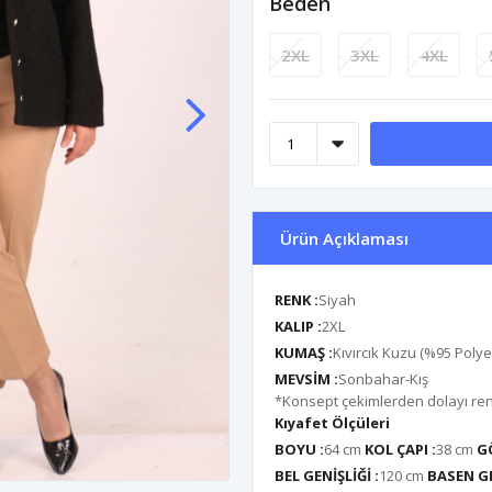
Beden
2XL
3XL
4XL
Ürün Açıklaması
RENK :
Siyah
KALIP :
2XL
KUMAŞ :
Kıvırcık Kuzu (%95 Polye
MEVSİM :
Sonbahar-Kış
*Konsept çekimlerden dolayı renk 
Kıyafet Ölçüleri
BOYU :
64 cm
KOL ÇAPI :
38 cm
G
BEL GENİŞLİĞİ :
120 cm
BASEN GE