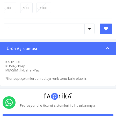
8XL
9XL
10XL
Ürün Açıklaması
KALIP :3XL
KUMAŞ :krep
MEVSİM :İlkbahar-Yaz
*Konsept çekimlerden dolayı renk tonu farkı olabilir.
WHATSAPP İLE SİPARİŞ VER
Profesyonel
e-ticaret
sistemleri ile hazırlanmıştır.