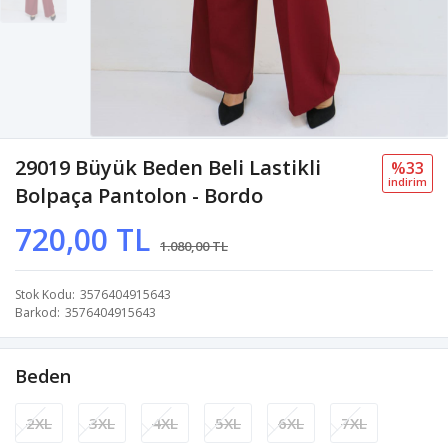
29019 Büyük Beden Beli Lastikli
%33
i̇ndi̇ri̇m
Bolpaça Pantolon - Bordo
720,00 TL
1.080,00 TL
Stok Kodu
3576404915643
Barkod
3576404915643
Beden
2XL
3XL
4XL
5XL
6XL
7XL