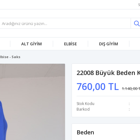
S
ALT GİYİM
ELBİSE
DIŞ GİYİM
lbise - Saks
22008 Büyük Beden Ko
760,00 TL
1.140,00 
Stok Kodu
Barkod
Beden