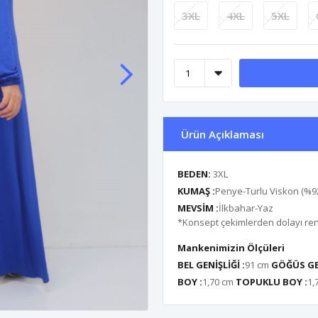
3XL
4XL
5XL
Ürün Açıklaması
BEDEN:
3XL
KUMAŞ :
Penye-Turlu Viskon (%92
MEVSİM :
İlkbahar-Yaz
*Konsept çekimlerden dolayı renk 
Mankenimizin Ölçüleri
BEL GENİŞLİĞİ :
91 cm
GÖĞÜS GEN
BOY :
1,70 cm
TOPUKLU BOY :
1,