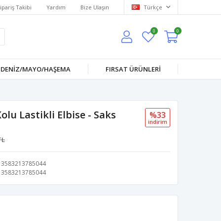
ipariş Takibi
Yardım
Bize Ulaşın
Türkçe
0
0
DENİZ/MAYO/HAŞEMA
FIRSAT ÜRÜNLERİ
lu Lastikli Elbise - Saks
%33
i̇ndi̇ri̇m
TL
3583213785044
3583213785044