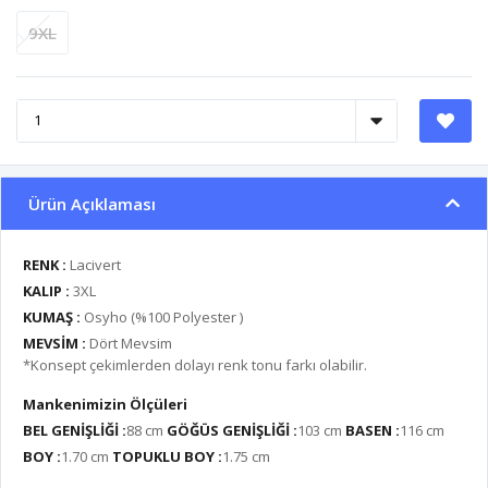
9XL
Ürün Açıklaması
RENK :
Lacivert
KALIP :
3XL
KUMAŞ :
Osyho (%100 Polyester )
MEVSİM :
Dört Mevsim
*Konsept çekimlerden dolayı renk tonu farkı olabilir.
Mankenimizin Ölçüleri
BEL GENİŞLİĞİ :
88 cm
GÖĞÜS GENİŞLİĞİ :
103 cm
BASEN :
116 cm
BOY :
1.70 cm
TOPUKLU BOY :
1.75 cm