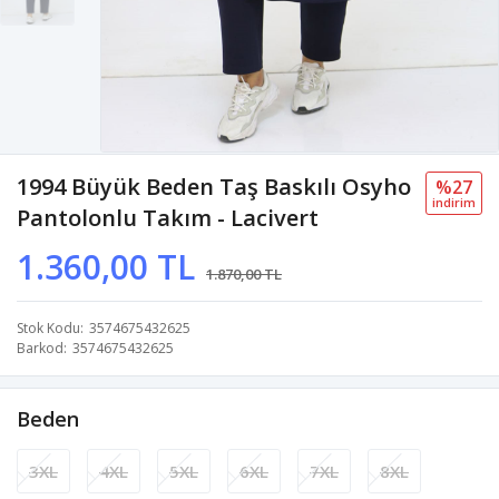
1994 Büyük Beden Taş Baskılı Osyho
%27
i̇ndi̇ri̇m
Pantolonlu Takım - Lacivert
1.360,00 TL
1.870,00 TL
Stok Kodu
3574675432625
Barkod
3574675432625
Beden
3XL
4XL
5XL
6XL
7XL
8XL