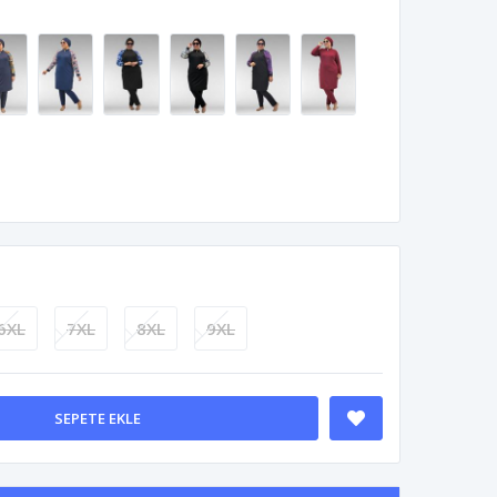
6XL
7XL
8XL
9XL
SEPETE EKLE