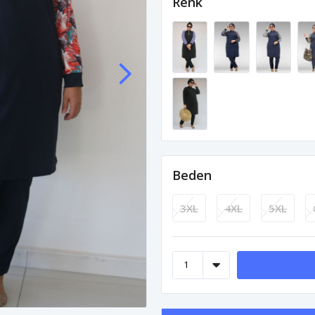
Renk
Beden
3XL
4XL
5XL