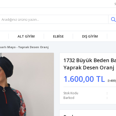
S
ALT GİYİM
ELBİSE
DIŞ GİYİM
uarlı Mayo - Yaprak Desen Oranj
1732 Büyük Beden Ba
Yaprak Desen Oranj
1.600,00 TL
2.400
Stok Kodu
Barkod