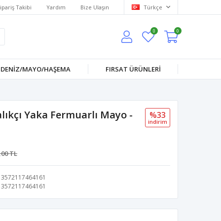
ipariş Takibi
Yardım
Bize Ulaşın
Türkçe
0
0
DENİZ/MAYO/HAŞEMA
FIRSAT ÜRÜNLERİ
lıkçı Yaka Fermuarlı Mayo -
%33
i̇ndi̇ri̇m
,00 TL
3572117464161
3572117464161