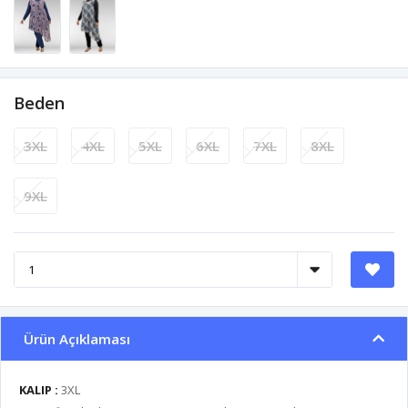
Beden
3XL
4XL
5XL
6XL
7XL
8XL
9XL
Ürün Açıklaması
KALIP :
3XL