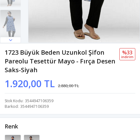
1723 Büyük Beden Uzunkol Şifon
%33
i̇ndi̇ri̇m
Pareolu Tesettür Mayo - Fırça Desen
Saks-Siyah
1.920,00 TL
2.880,00 TL
Stok Kodu
3544947106359
Barkod
3544947106359
Renk